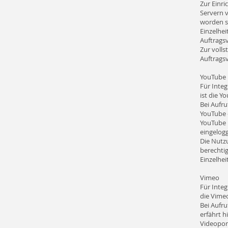
Zur Einr
Servern v
worden se
Einzelhe
Auftrags
Zur volls
Auftrags
YouTube
Für Inte
ist die Y
Bei Aufru
YouTube e
YouTube k
eingelogg
Die Nutzu
berechtig
Einzelhe
Vimeo
Für Integ
die Vimeo
Bei Aufru
erfährt h
Videoport