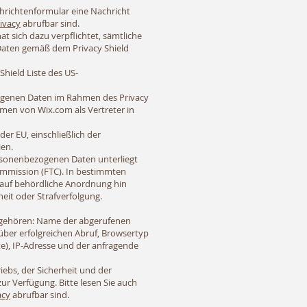
chrichtenformular eine Nachricht
ivacy
abrufbar sind.
t sich dazu verpflichtet, sämtliche
Daten gemäß dem Privacy Shield
Shield Liste des US-
zogenen Daten im Rahmen des Privacy
amen von Wix.com als Vertreter in
r EU, einschließlich der
ien.
rsonenbezogenen Daten unterliegt
ommission (FTC). In bestimmten
 auf behördliche Anordnung hin
eit oder Strafverfolgung.
n gehören: Name der abgerufenen
ber erfolgreichen Abruf, Browsertyp
te), IP-Adresse und der anfragende
ebs, der Sicherheit und der
ur Verfügung. Bitte lesen Sie auch
acy
abrufbar sind.