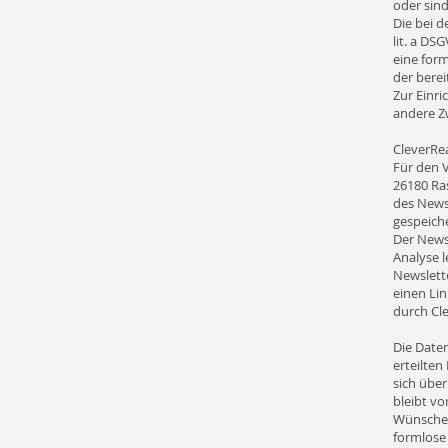
oder sind
Die bei d
lit. a DS
eine form
der bere
Zur Einr
andere Zw
CleverRe
Für den 
26180 Ra
des News
gespeiche
Der Newsl
Analyse l
Newslette
einen Lin
durch Cle
Die Daten
erteilten
sich übe
bleibt v
Wünschen
formlose 