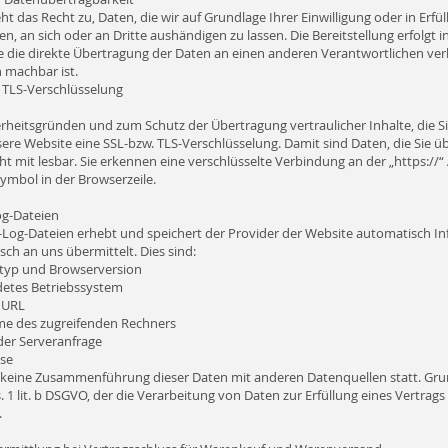
ht das Recht zu, Daten, die wir auf Grundlage Ihrer Einwilligung oder in Erfü
en, an sich oder an Dritte aushändigen zu lassen. Die Bereitstellung erfolg
e die direkte Übertragung der Daten an einen anderen Verantwortlichen verla
 machbar ist.
. TLS-Verschlüsselung
rheitsgründen und zum Schutz der Übertragung vertraulicher Inhalte, die Si
ere Website eine SSL-bzw. TLS-Verschlüsselung. Damit sind Daten, die Sie üb
cht mit lesbar. Sie erkennen eine verschlüsselte Verbindung an der „https://
ymbol in der Browserzeile.
og-Dateien
-Log-Dateien erhebt und speichert der Provider der Website automatisch In
ch an uns übermittelt. Dies sind:
typ und Browserversion
etes Betriebssystem
r URL
e des zugreifenden Rechners
der Serveranfrage
sse
t keine Zusammenführung dieser Daten mit anderen Datenquellen statt. Gru
s. 1 lit. b DSGVO, der die Verarbeitung von Daten zur Erfüllung eines Vertr
.