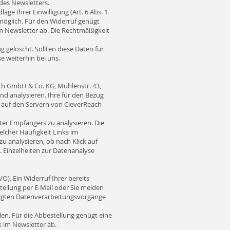
 des Newsletters.
e Ihrer Einwilligung (Art. 6 Abs. 1
it möglich. Für den Widerruf genügt
im Newsletter ab. Die Rechtmäßigkeit
gelöscht. Sollten diese Daten für
e weiterhin bei uns.
ach GmbH & Co. KG, Mühlenstr. 43,
d analysieren. Ihre für den Bezug
n auf den Servern von CleverReach
ter Empfängers zu analysieren. Die
elcher Häufigkeit Links im
u analysieren, ob nach Klick auf
t. Einzelheiten zur Datenanalyse
VO). Ein Widerruf Ihrer bereits
tteilung per E-Mail oder Sie melden
folgten Datenverarbeitungsvorgänge
en. Für die Abbestellung genügt eine
k im Newsletter ab.