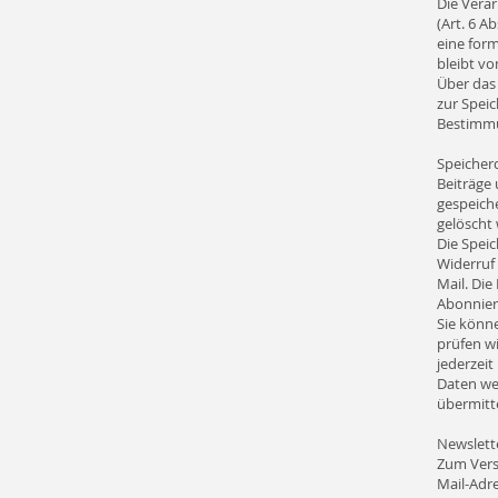
Die Verar
(Art. 6 A
eine form
bleibt v
Über das 
zur Spei
Bestimmu
Speicher
Beiträge
gespeiche
gelöscht
Die Speic
Widerruf 
Mail. Di
Abonnie
Sie könn
prüfen w
jederzeit
Daten we
übermitte
Newslett
Zum Vers
Mail-Adr