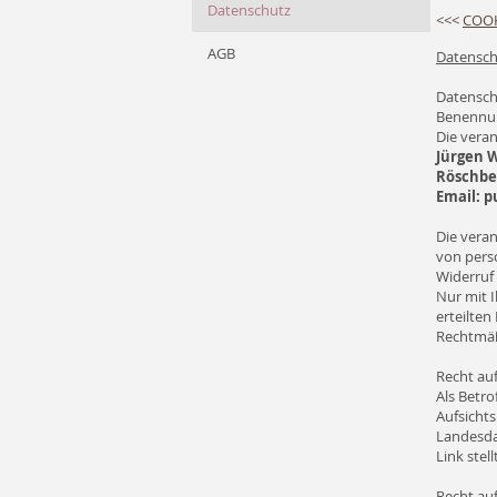
Datenschutz
<<<
COOK
AGB
Datensch
Datensch
Benennun
Die veran
Jürgen W
Röschbe
Email:
p
Die veran
von pers
Widerruf 
Nur mit I
erteilten
Rechtmäß
Recht au
Als Betro
Aufsichts
Landesda
Link stel
Recht au