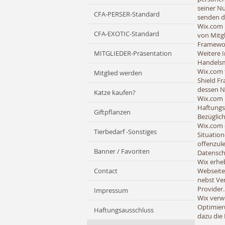
seiner Nu
CFA-PERSER-Standard
senden d
Wix.com i
CFA-EXOTIC-Standard
von Mitg
Framewor
MITGLIEDER-Präsentation
Weitere I
Handelsm
Wix.com 
Mitglied werden
Shield Fr
dessen N
Katze kaufen?
Wix.com 
Haftungs
Giftpflanzen
Bezüglic
Wix.com 
Tierbedarf -Sonstiges
Situatio
offenzule
Banner / Favoriten
Datensch
Wix erhe
Contact
Webseite
nebst Ver
Provider.
Impressum
Wix verwe
Optimieru
Haftungsausschluss
dazu die