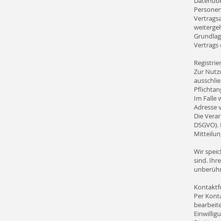
Datenübe
Personen
Vertragsa
weiterge
Grundlage
Vertrags
Registrie
Zur Nutz
ausschlie
Pflichtan
Im Falle 
Adresse 
Die Verar
DSGVO). E
Mitteilun
Wir speic
sind. Ihr
unberühr
Kontaktf
Per Kont
bearbeit
Einwilligu