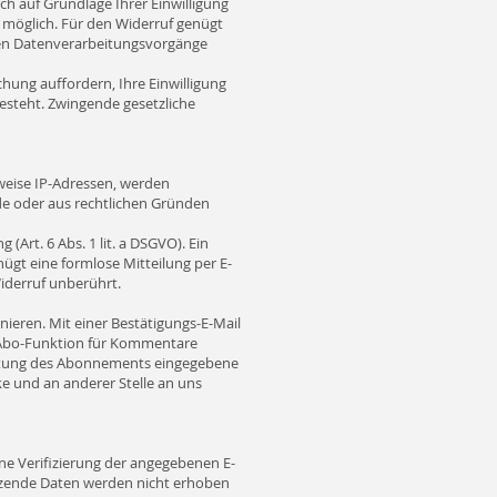
ch auf Grundlage Ihrer Einwilligung
eit möglich. Für den Widerruf genügt
gten Datenverarbeitungsvorgänge
chung auffordern, Ihre Einwilligung
steht. Zwingende gesetzliche
weise IP-Adressen, werden
rde oder aus rechtlichen Gründen
(Art. 6 Abs. 1 lit. a DSGVO). Ein
enügt eine formlose Mitteilung per E-
iderruf unberührt.
eren. Mit einer Bestätigungs-E-Mail
e Abo-Funktion für Kommentare
richtung des Abonnements eingegebene
e und an anderer Stelle an uns
ne Verifizierung der angegebenen E-
änzende Daten werden nicht erhoben