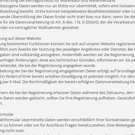
rmittlung bei Vertragsschluss für Warenkauf und Warenversand
bezogene Daten werden nur an Dritte nur übermittelt, sofern eine Notwen
bwicklung besteht. Dritte können beispielsweise Bezahldienstleister oder L
hende Übermittlung der Daten findet nicht statt bzw. nur dann, wenn Sie d
 für die Datenverarbeitung ist Art. 6 Abs. 1 lit. b DSGVO, der die Verarbeitu
 oder vorvertraglicher Maßnahmen gestattet.
rung auf dieser Website
ung bestimmter Funktionen können Sie sich auf unserer Website registriere
ßlich zum Zwecke der Nutzung des jeweiligen Angebotes oder Dienstes. Bei 
gaben sind vollständig anzugeben. Andernfalls werden wir die Registrierung
wichtiger Änderungen, etwa aus technischen Gründen, informieren wir Sie per
versendet, die bei der Registrierung angegeben wurde.
beitung der bei der Registrierung eingegebenen Daten erfolgt auf Grundlage Ihr
in Widerruf Ihrer bereits erteilten Einwilligung ist jederzeit möglich. Für d
g per E-Mail. Die Rechtmäßigkeit der bereits erfolgten Datenverarbeitung b
hern die bei der Registrierung erfassten Daten während des Zeitraums, den S
en Daten werden gelöscht, sollten Sie Ihre Registrierung aufheben. Gesetzli
t.
ormular
aktformular übermittelte Daten werden einschließlich Ihrer Kontaktdaten ge
en zu können oder um für Anschluss Fragen bereitzustehen. Eine Weitergabe
ng nicht statt.