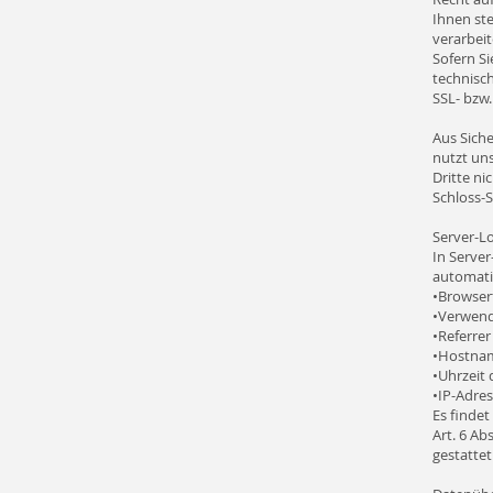
Ihnen ste
verarbeit
Sofern Si
technisch
SSL- bzw
Aus Siche
nutzt uns
Dritte ni
Schloss-S
Server-L
In Server
automatis
•Browser
•Verwend
•Referre
•Hostnam
•Uhrzeit 
•IP-Adre
Es finde
Art. 6 Ab
gestattet