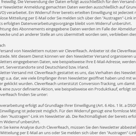
 freiwillig. Die Verwendung der Daten erfolgt ausschließlich für den Versand
er Newsletter Anmeldung gemachten Daten werden ausschließlich auf Grundlag
GVO) verarbeitet. Ein Widerruf Ihrer bereits erteilten Einwilligung ist jederze
lose Mitteilung per E-Mail oder Sie melden sich über den "Austragen"-Link 
its erfolgten Datenverarbeitungsvorgänge bleibt vom Widerruf unberührt.
ichtung des Abonnements eingegebene Daten werden im Falle der Abmeldung 
ecke und an anderer Stelle an uns übermittelt worden sein, verbleiben dies
ach
Versand von Newslettern nutzen wir CleverReach. Anbieter ist die CleverRe
stede. Mit diesem Dienst können wir den Newsletter Versand organisieren un
letters eingegebenen Daten, wie beispielsweise Ihre E-Mail-Adresse, werde
rt. Serverstandorte sind Deutschland bzw. Irland.
etter-Versand mit CleverReach gestattet es uns, das Verhalten des Newslet
egt u.a. dar, wie viele Empfänger ihren Newsletter geöffnet haben und mit w
r geklickt wurden. CleverReach unterstützt Conversion-Tracking, um damit z
k eine zuvor definierte Aktion, wie beispielsweise ein Produktkauf, erfolgt is
verReach finden Sie unter:
verarbeitung erfolgt auf Grundlage Ihrer Einwilligung (Art. 6 Abs. 1 lit. a DSG
 Einwilligung ist jederzeit möglich. Für den Widerruf genügt eine formlose Mi
r den "Austragen"-Link im Newsletter ab. Die Rechtmäßigkeit der bereits er
om Widerruf unberührt.
 Sie keine Analyse durch CleverReach, müssen Sie den Newsletter abbestell
Mitteilung per E-Mail an uns oder Sie melden sich über den "Austragen"-Lin