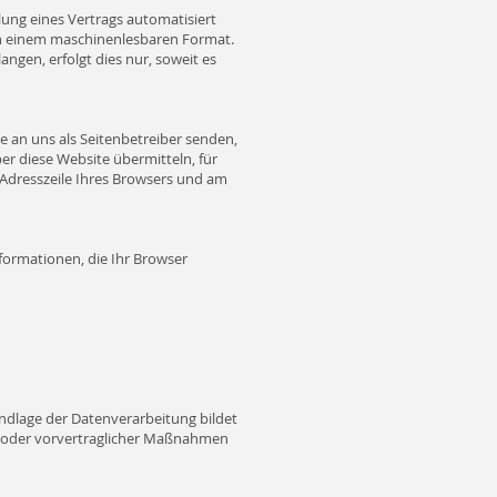
llung eines Vertrags automatisiert
t in einem maschinenlesbaren Format.
ngen, erfolgt dies nur, soweit es
e an uns als Seitenbetreiber senden,
er diese Website übermitteln, für
“ Adresszeile Ihres Browsers und am
formationen, die Ihr Browser
ndlage der Datenverarbeitung bildet
ags oder vorvertraglicher Maßnahmen