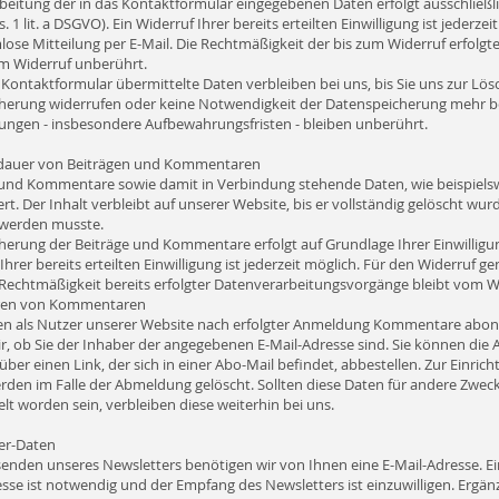
beitung der in das Kontaktformular eingegebenen Daten erfolgt ausschließli
bs. 1 lit. a DSGVO). Ein Widerruf Ihrer bereits erteilten Einwilligung ist jederz
lose Mitteilung per E-Mail. Die Rechtmäßigkeit der bis zum Widerruf erfol
om Widerruf unberührt.
Kontaktformular übermittelte Daten verbleiben bei uns, bis Sie uns zur Lös
cherung widerrufen oder keine Notwendigkeit der Datenspeicherung mehr be
ngen - insbesondere Aufbewahrungsfristen - bleiben unberührt.
dauer von Beiträgen und Kommentaren
 und Kommentare sowie damit in Verbindung stehende Daten, wie beispiels
rt. Der Inhalt verbleibt auf unserer Website, bis er vollständig gelöscht wu
 werden musste.
herung der Beiträge und Kommentare erfolgt auf Grundlage Ihrer Einwilligung 
Ihrer bereits erteilten Einwilligung ist jederzeit möglich. Für den Widerruf g
e Rechtmäßigkeit bereits erfolgter Datenverarbeitungsvorgänge bleibt vom W
ren von Kommentaren
en als Nutzer unserer Website nach erfolgter Anmeldung Kommentare abonni
ir, ob Sie der Inhaber der angegebenen E-Mail-Adresse sind. Sie können di
 über einen Link, der sich in einer Abo-Mail befindet, abbestellen. Zur Ein
rden im Falle der Abmeldung gelöscht. Sollten diese Daten für andere Zweck
lt worden sein, verbleiben diese weiterhin bei uns.
er-Daten
enden unseres Newsletters benötigen wir von Ihnen eine E-Mail-Adresse. Ei
esse ist notwendig und der Empfang des Newsletters ist einzuwilligen. Erg