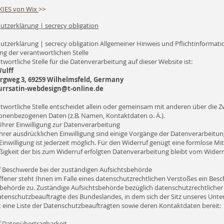
IES von Wix
>>
utzerklärung | secrecy obligation
utzerklärung | secrecy obligation Allgemeiner Hinweis und Pflichtinformat
g der verantwortlichen Stelle
twortliche Stelle für die Datenverarbeitung auf dieser Website ist:
ulff
rgweg 3, 69259 Wilhelmsfeld, Germany
urrsatin-webdesign@t-online.de
twortliche Stelle entscheidet allein oder gemeinsam mit anderen über die 
onenbezogenen Daten (z.B. Namen, Kontaktdaten o. Ä.).
Ihrer Einwilligung zur Datenverarbeitung
hrer ausdrücklichen Einwilligung sind einige Vorgänge der Datenverarbeitung
 Einwilligung ist jederzeit möglich. Für den Widerruf genügt eine formlose Mit
igkeit der bis zum Widerruf erfolgten Datenverarbeitung bleibt vom Widerr
f Beschwerde bei der zuständigen Aufsichtsbehörde
ffener steht Ihnen im Falle eines datenschutzrechtlichen Verstoßes ein Bes
behörde zu. Zuständige Aufsichtsbehörde bezüglich datenschutzrechtlicher 
tenschutzbeauftragte des Bundeslandes, in dem sich der Sitz unseres Unte
lt eine Liste der Datenschutzbeauftragten sowie deren Kontaktdaten bereit:
f Datenübertragbarkeit