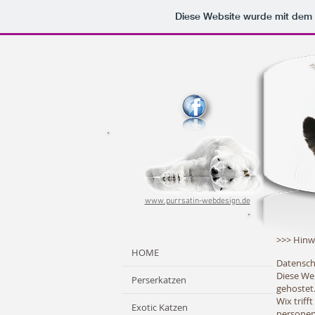
Diese Website wurde mit de
www.purrsatin-webdesign.de
>>> Hinwe
HOME
Datensch
Diese Web
Perserkatzen
gehostet
Wix trif
Exotic Katzen
persone