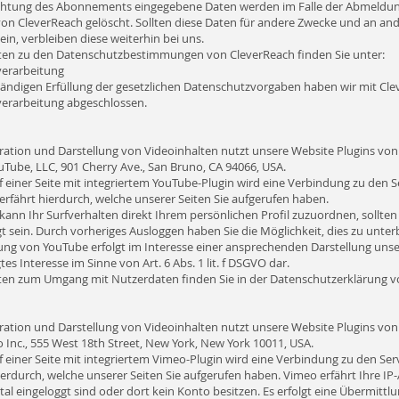
ichtung des Abonnements eingegebene Daten werden im Falle der Abmeldu
on CleverReach gelöscht. Sollten diese Daten für andere Zwecke und an ande
in, verbleiben diese weiterhin bei uns.
iten zu den Datenschutzbestimmungen von CleverReach finden Sie unter:
verarbeitung
tändigen Erfüllung der gesetzlichen Datenschutzvorgaben haben wir mit Cle
verarbeitung abgeschlossen.
gration und Darstellung von Videoinhalten nutzt unsere Website Plugins von
ouTube, LLC, 901 Cherry Ave., San Bruno, CA 94066, USA.
f einer Seite mit integriertem YouTube-Plugin wird eine Verbindung zu den 
rfährt hierdurch, welche unserer Seiten Sie aufgerufen haben.
ann Ihr Surfverhalten direkt Ihrem persönlichen Profil zuzuordnen, sollte
t sein. Durch vorheriges Ausloggen haben Sie die Möglichkeit, dies zu unter
ng von YouTube erfolgt im Interesse einer ansprechenden Darstellung unsere
tes Interesse im Sinne von Art. 6 Abs. 1 lit. f DSGVO dar.
iten zum Umgang mit Nutzerdaten finden Sie in der Datenschutzerklärung v
ration und Darstellung von Videoinhalten nutzt unsere Website Plugins von 
 Inc., 555 West 18th Street, New York, New York 10011, USA.
f einer Seite mit integriertem Vimeo-Plugin wird eine Verbindung zu den Se
ierdurch, welche unserer Seiten Sie aufgerufen haben. Vimeo erfährt Ihre IP
al eingeloggt sind oder dort kein Konto besitzen. Es erfolgt eine Übermittl