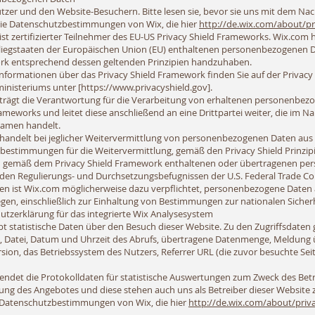
tzer und den Website-Besuchern. Bitte lesen sie, bevor sie uns mit dem Na
ie Datenschutzbestimmungen von Wix, die hier
http://de.wix.com/about/pr
st zertifizierter Teilnehmer des EU-US Privacy Shield Frameworks. Wix.com ha
liegstaaten der Europäischen Union (EU) enthaltenen personenbezogenen 
k entsprechend dessen geltenden Prinzipien handzuhaben.
nformationen über das Privacy Shield Framework finden Sie auf der Privacy 
inisteriums unter [
https://www.privacyshield.gov
].
trägt die Verantwortung für die Verarbeitung von erhaltenen personenbe
ameworks und leitet diese anschließend an eine Drittpartei weiter, die im N
amen handelt.
handelt bei jeglicher Weitervermittlung von personenbezogenen Daten aus de
bestimmungen für die Weitervermittlung, gemäß den Privacy Shield Prinzip
h gemäß dem Privacy Shield Framework enthaltenen oder übertragenen pe
den Regulierungs- und Durchsetzungsbefugnissen der U.S. Federal Trade C
nen ist Wix.com möglicherweise dazu verpflichtet, personenbezogene Daten
gen, einschließlich zur Einhaltung von Bestimmungen zur nationalen Sicherh
utzerklärung für das integrierte Wix Analysesystem
bt statistische Daten über den Besuch dieser Website. Zu den Zugriffsdate
, Datei, Datum und Uhrzeit des Abrufs, übertragene Datenmenge, Meldung ü
sion, das Betriebssystem des Nutzers, Referrer URL (die zuvor besuchte Sei
ndet die Protokolldaten für statistische Auswertungen zum Zweck des Betri
ng des Angebotes und diese stehen auch uns als Betreiber dieser Website z
 Datenschutzbestimmungen von Wix, die hier
http://de.wix.com/about/priv